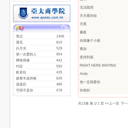
无法阻挡
天天看到你
天黑
撕夜
笔记
1406
你就像个小孩
遇见
810
白月光
528
离别
第一次爱的人
954
坚持到底
网络情缘
442
RIGHT HERE WAITING
约定
593
欧若拉
435
Andy
披着羊皮的狼
826
他一定很爱你
逍遥叹
480
可惜不是你
478
你很好
共
13
条 第
1
/
1
页
<<上一页
下一