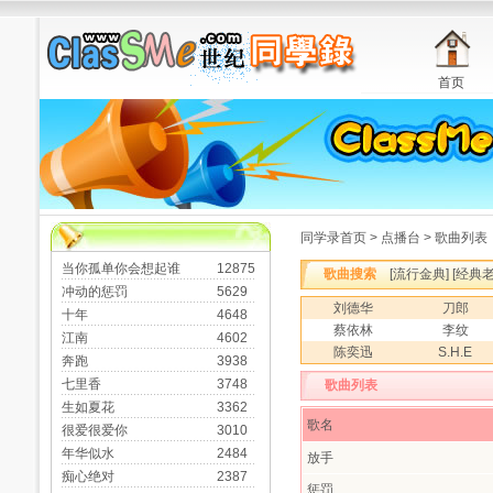
首页
同学录首页
>
点播台
> 歌曲列表
当你孤单你会想起谁
12875
歌曲搜索
[
流行金典
] [
经典
冲动的惩罚
5629
刘德华
刀郎
十年
4648
蔡依林
李纹
江南
4602
陈奕迅
S.H.E
奔跑
3938
七里香
3748
歌曲列表
生如夏花
3362
歌名
很爱很爱你
3010
年华似水
2484
放手
痴心绝对
2387
惩罚