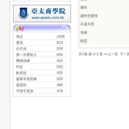
毒药
超时空爱情
不是不想
包袱
笔记
1406
暗恋
遇见
810
白月光
528
共
7
条 第
1
/
1
页
<<上一页
下一页
第一次爱的人
954
网络情缘
442
约定
593
欧若拉
435
披着羊皮的狼
826
逍遥叹
480
可惜不是你
478