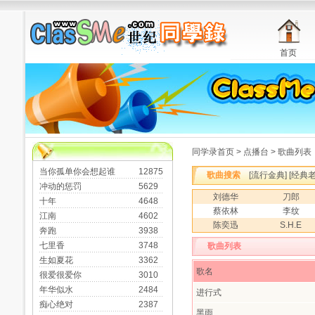
首页
同学录首页
>
点播台
> 歌曲列表
当你孤单你会想起谁
12875
歌曲搜索
[
流行金典
] [
经典
冲动的惩罚
5629
刘德华
刀郎
十年
4648
蔡依林
李纹
江南
4602
陈奕迅
S.H.E
奔跑
3938
七里香
3748
歌曲列表
生如夏花
3362
歌名
很爱很爱你
3010
年华似水
2484
进行式
痴心绝对
2387
黑雨