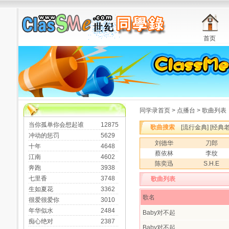
首页
同学录首页
>
点播台
> 歌曲列表
当你孤单你会想起谁
12875
歌曲搜索
[
流行金典
] [
经典
冲动的惩罚
5629
刘德华
刀郎
十年
4648
蔡依林
李纹
江南
4602
陈奕迅
S.H.E
奔跑
3938
七里香
3748
歌曲列表
生如夏花
3362
歌名
很爱很爱你
3010
年华似水
2484
Baby对不起
痴心绝对
2387
Baby对不起