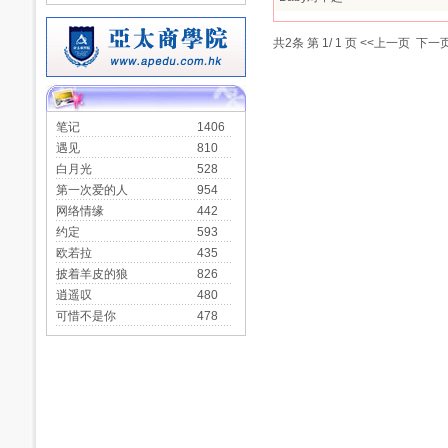
共
2
条 第
1
/
1
页
<<上一页
下一页
笔记
1406
遇见
810
白月光
528
第一次爱的人
954
网络情缘
442
约定
593
欧若拉
435
披着羊皮的狼
826
逍遥叹
480
可惜不是你
478