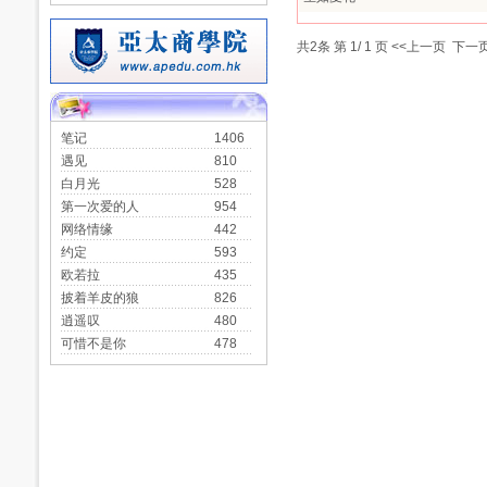
共
2
条 第
1
/
1
页
<<上一页
下一页
笔记
1406
遇见
810
白月光
528
第一次爱的人
954
网络情缘
442
约定
593
欧若拉
435
披着羊皮的狼
826
逍遥叹
480
可惜不是你
478