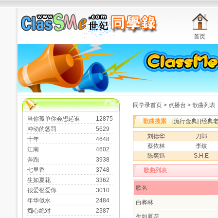
首页
同学录首页
>
点播台
> 歌曲列表
当你孤单你会想起谁
12875
歌曲搜索
[
流行金典
] [
经典
冲动的惩罚
5629
刘德华
刀郎
十年
4648
蔡依林
李纹
江南
4602
陈奕迅
S.H.E
奔跑
3938
七里香
3748
歌曲列表
生如夏花
3362
歌名
很爱很爱你
3010
年华似水
2484
白桦林
痴心绝对
2387
生如夏花