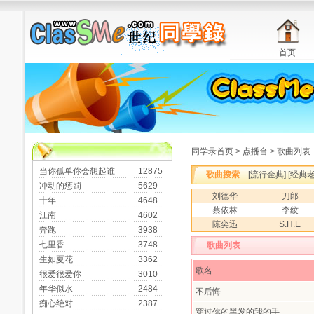
首页
同学录首页
>
点播台
> 歌曲列表
当你孤单你会想起谁
12875
歌曲搜索
[
流行金典
] [
经典
冲动的惩罚
5629
刘德华
刀郎
十年
4648
蔡依林
李纹
江南
4602
陈奕迅
S.H.E
奔跑
3938
七里香
3748
歌曲列表
生如夏花
3362
歌名
很爱很爱你
3010
年华似水
2484
不后悔
痴心绝对
2387
穿过你的黑发的我的手