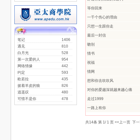
等你回来
一千个伤心的理由
只想一生跟你走
最后一封信
笔记
1406
吻别
遇见
810
白月光
528
情书
第一次爱的人
954
祝福
网络情缘
442
情网
约定
593
欧若拉
435
想和你去吹吹风
披着羊皮的狼
826
对你的爱越深就越来越心痛
逍遥叹
480
可惜不是你
478
走过1999
一路上有你
共
14
条 第
1
/
1
页
<<上一页
下一